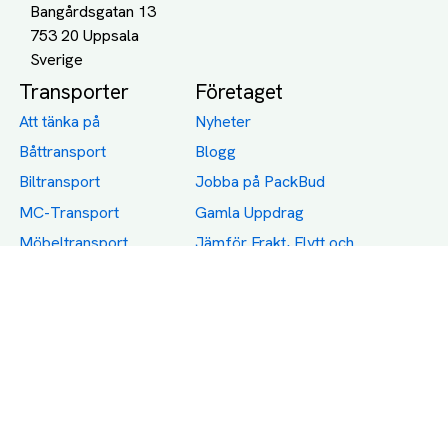
Bangårdsgatan 13
753 20 Uppsala
Transporter
Företaget
Att tänka på
Nyheter
Båttransport
Blogg
Biltransport
Jobba på PackBud
MC-Transport
Gamla Uppdrag
Möbeltransport
Jämför Frakt, Flytt och
Transport
Utlandstransport
Flytt
Förråd och lagring
Transportnäringen i
Sverige
Dödsbo