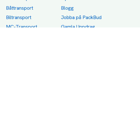
Båttransport
Blogg
Biltransport
Jobba på PackBud
MC-Transport
Gamla Uppdrag
Möbeltransport
Jämför Frakt, Flytt och
Transport
Utlandstransport
Flytt
Förråd och lagring
Transportnäringen i
Sverige
Dödsbo
Support
Policy
Packtips
Användarvillkor
Jämför pris på rätt
Sekretess
sätt
Om Assist