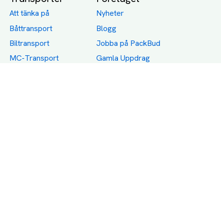
Att tänka på
Nyheter
Båttransport
Blogg
Biltransport
Jobba på PackBud
MC-Transport
Gamla Uppdrag
Möbeltransport
Jämför Frakt, Flytt och
Transport
Utlandstransport
Flytt
Förråd och lagring
Transportnäringen i
Sverige
Dödsbo
Support
Policy
Packtips
Användarvillkor
Jämför pris på rätt
Sekretess