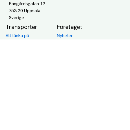
Bangårdsgatan 13
753 20 Uppsala
Transporter
Företaget
Att tänka på
Nyheter
Båttransport
Blogg
Biltransport
Jobba på PackBud
MC-Transport
Gamla Uppdrag
Möbeltransport
Jämför Frakt, Flytt och
Transport
Utlandstransport
Flytt
Förråd och lagring
Transportnäringen i
Sverige
Dödsbo