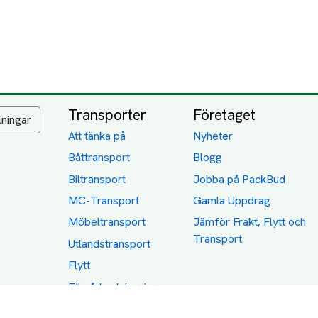
Transporter
Företaget
lningar
Att tänka på
Nyheter
Båttransport
Blogg
Biltransport
Jobba på PackBud
MC-Transport
Gamla Uppdrag
Möbeltransport
Jämför Frakt, Flytt och
Transport
Utlandstransport
Flytt
Förråd och lagring
Transportnäringen i