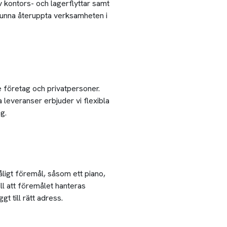
v kontors- och lagerflyttar samt
a kunna återuppta verksamheten i
e företag och privatpersoner.
 leveranser erbjuder vi flexibla
g.
åligt föremål, såsom ett piano,
ll att föremålet hanteras
t till rätt adress.