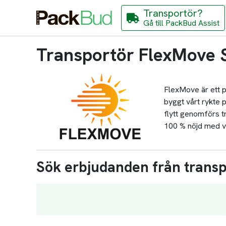
Transportör?
Gå till PackBud Assist
Transportör FlexMove S
FlexMove är ett pr
byggt vårt rykte p
flytt genomförs t
100 % nöjd med vå
Sök erbjudanden från trans