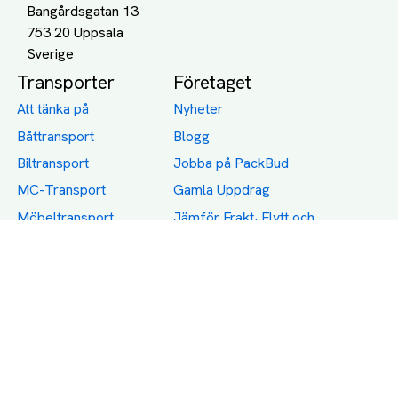
Bangårdsgatan 13
753 20 Uppsala
Transporter
Företaget
Att tänka på
Nyheter
Båttransport
Blogg
Biltransport
Jobba på PackBud
MC-Transport
Gamla Uppdrag
Möbeltransport
Jämför Frakt, Flytt och
Transport
Utlandstransport
Flytt
Förråd och lagring
Transportnäringen i
Sverige
Dödsbo