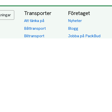
Transporter
Företaget
lningar
Att tänka på
Nyheter
Båttransport
Blogg
Biltransport
Jobba på PackBud
MC-Transport
Gamla Uppdrag
Möbeltransport
Jämför Frakt, Flytt och
Transport
Utlandstransport
Flytt
Förråd och lagring
Transportnäringen i
Sverige
Dödsbo