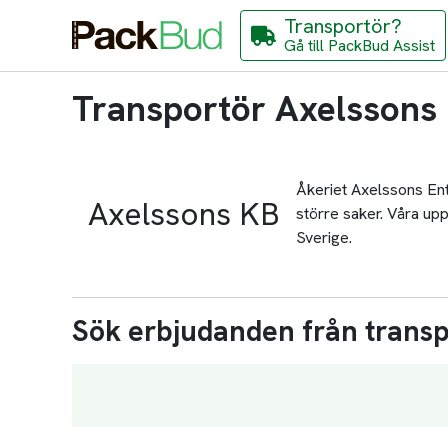
Transportör?
Gå till PackBud Assist
Transportör Axelssons
Åkeriet Axelssons Ent
Axelssons KB
större saker. Våra upp
Sverige.
Sök erbjudanden från trans