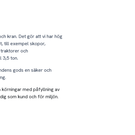
h kran. Det gör att vi har hög
t, till exempel skopor,
 traktorer och
 3,5 ton.
undens gods en säker och
ing.
a körningar med påfyllning av
 dig som kund och för miljön.