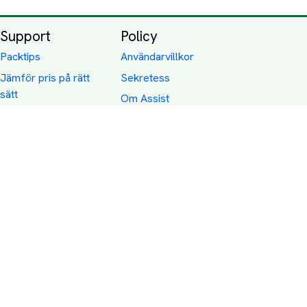
Support
Policy
Packtips
Användarvillkor
Jämför pris på rätt
Sekretess
sätt
Om Assist
FAQ
Hållbara Transporter
RUT-avdrag för
transporter
Företagsfrakt
Partnerintegration
Så funkar det
Boka Transport