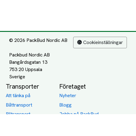
© 2026 PackBud Nordic AB
Cookieinställningar
Packbud Nordic AB
Bangårdsgatan 13
753 20 Uppsala
Transporter
Företaget
Att tänka på
Nyheter
Båttransport
Blogg
Biltransport
Jobba på PackBud
MC-Transport
Gamla Uppdrag
Möbeltransport
Jämför Frakt, Flytt och