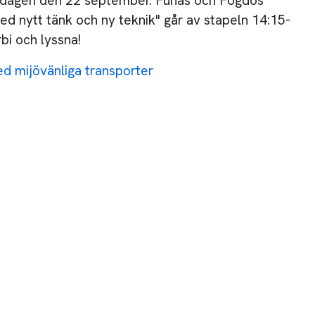
rsdagen den 22 september. Funas och Fogdös
d nytt tänk och ny teknik" går av stapeln 14:15-
bi och lyssna!
d mijövänliga transporter