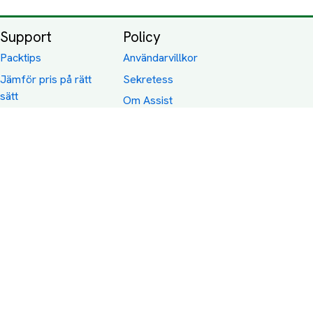
Support
Policy
Packtips
Användarvillkor
Jämför pris på rätt
Sekretess
sätt
Om Assist
FAQ
Hållbara Transporter
RUT-avdrag för
transporter
Företagsfrakt
Partnerintegration
Så funkar det
Boka Transport