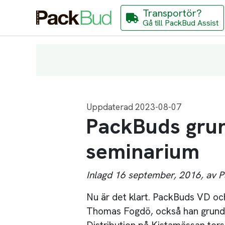
Transportör?
Gå till PackBud Assist
Uppdaterad 2023-08-07
PackBuds grun
seminarium
Inlagd 16 september, 2016, av 
Nu är det klart. PackBuds VD o
Thomas Fogdö, också han grundar