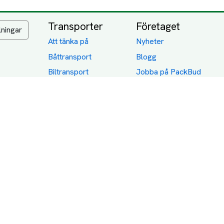
Transporter
Företaget
lningar
Att tänka på
Nyheter
Båttransport
Blogg
Biltransport
Jobba på PackBud
MC-Transport
Gamla Uppdrag
Möbeltransport
Jämför Frakt, Flytt och
Transport
Utlandstransport
Flytt
Förråd och lagring
Transportnäringen i
Sverige
Dödsbo