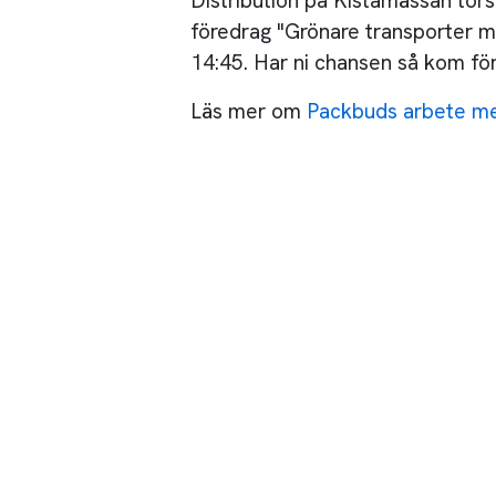
Distribution på Kistamässan to
föredrag "Grönare transporter me
14:45. Har ni chansen så kom för
Läs mer om
Packbuds arbete me