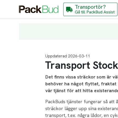
Transportör?
Gå till PackBud Assist
Uppdaterad 2026-03-11
Transport Stoc
Det finns vissa sträckor som är vä
behöver ha något flyttat, fraktat
vår tjänst för att hitta existeran
PackBuds tjänster fungerar så att 
sträckor lägger upp sina existeran
transport, t.ex. några lådor, en c