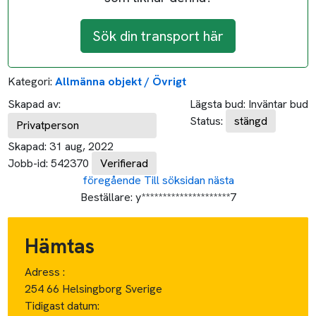
Sök din transport här
Kategori:
Allmänna objekt / Övrigt
Skapad av:
Lägsta bud:
Inväntar bud
Status:
stängd
Privatperson
Skapad:
31 aug, 2022
Jobb-id:
542370
Verifierad
föregående
Till söksidan
nästa
Beställare:
y*********************7
Hämtas
Adress :
254 66 Helsingborg Sverige
Tidigast datum: