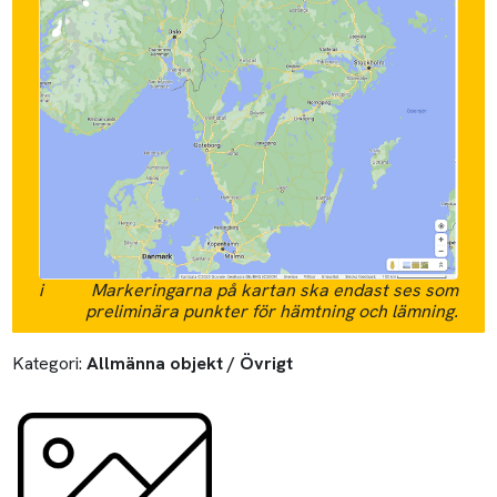
i
Markeringarna på kartan ska endast ses som
preliminära punkter för hämtning och lämning.
Kategori:
Allmänna objekt / Övrigt