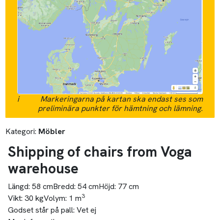
i
Markeringarna på kartan ska endast ses som
preliminära punkter för hämtning och lämning.
Kategori:
Möbler
Shipping of chairs from Voga
warehouse
Längd:
58 cm
Bredd:
54 cm
Höjd:
77 cm
3
Vikt:
30 kg
Volym:
1 m
Godset står på pall:
Vet ej