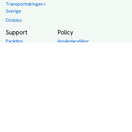
Transportnäringen i
Sverige
Dödsbo
Support
Policy
Packtips
Användarvillkor
Jämför pris på rätt
Sekretess
sätt
Om Assist
FAQ
Hållbara Transporter
RUT-avdrag för
transporter
Företagsfrakt
Partnerintegration
Så funkar det
Boka Transport