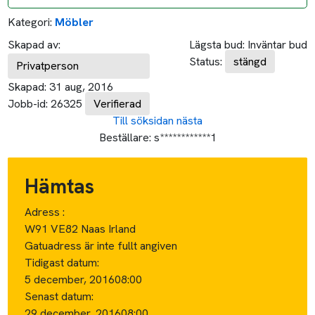
Kategori:
Möbler
Skapad av:
Lägsta bud:
Inväntar bud
Status:
stängd
Privatperson
Skapad:
31 aug, 2016
Jobb-id:
26325
Verifierad
Till söksidan
nästa
Beställare:
s************1
Hämtas
Adress :
W91 VE82 Naas Irland
Gatuadress är inte fullt angiven
Tidigast datum:
5 december, 2016
08:00
Senast datum:
29 december, 2016
08:00