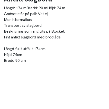
Längd:
174 m
Bredd:
90 m
Höjd:
74 m
Godset står på pall:
Vet ej
Mer information:
Transport av slagbord.
Beskrivning som angivits på Blocket:
Fint antikt slagbord med brödlåda
Längd fullt utfällt 174cm
Höjd 74cm
Bredd 90 cm