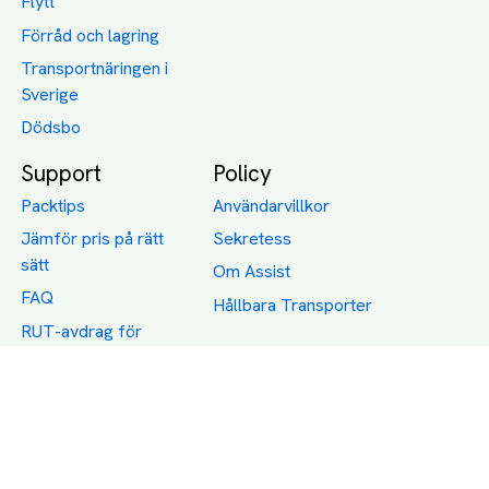
Flytt
Förråd och lagring
Transportnäringen i
Sverige
Dödsbo
Support
Policy
Packtips
Användarvillkor
Jämför pris på rätt
Sekretess
sätt
Om Assist
FAQ
Hållbara Transporter
RUT-avdrag för
transporter
Företagsfrakt
Partnerintegration
Så funkar det