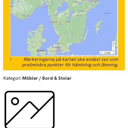
i
Markeringarna på kartan ska endast ses som
preliminära punkter för hämtning och lämning.
Kategori:
Möbler / Bord & Stolar