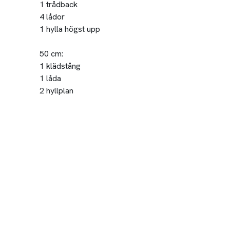
1 trådback
4 lådor
1 hylla högst upp
50 cm:
1 klädstång
1 låda
2 hyllplan