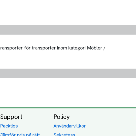
 transporter för transporter inom kategori Möbler /
Support
Policy
Packtips
Användarvillkor
Jämför pris på rätt
Sekretess