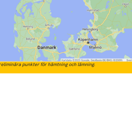
eliminära punkter för hämtning och lämning.