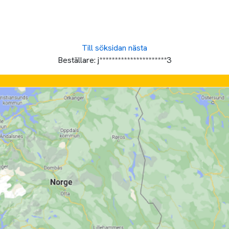
Till söksidan
nästa
Beställare:
j**********************3