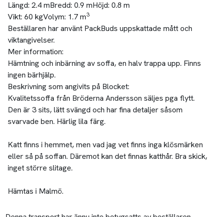
Längd:
2.4 m
Bredd:
0.9 m
Höjd:
0.8 m
3
Vikt:
60 kg
Volym:
1.7 m
Beställaren har använt PackBuds uppskattade mått och
viktangivelser.
Mer information:
Hämtning och inbärning av soffa, en halv trappa upp. Finns
ingen bärhjälp.
Beskrivning som angivits på Blocket:
Kvalitetssoffa från Bröderna Andersson säljes pga flytt.
Den är 3 sits, lätt svängd och har fina detaljer såsom
svarvade ben. Härlig lila färg.
Katt finns i hemmet, men vad jag vet finns inga klösmärken
eller så på soffan. Däremot kan det finnas katthår. Bra skick,
inget större slitage.
Hämtas i Malmö.
Denna transport har ännu inte betygsatts av beställaren.