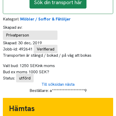
Sök din transport här
Kategori:
Möbler / Soffor & Fåtöljer
Skapad av:
Privatperson
Skapad:
30 dec, 2019
Jobb-id:
492641
Verifierad
Transporten är stängd / bokad / på väg att bokas
Valt bud:
1250
SEK
ink moms
Bud ex moms
1000
SEK
?
Status:
utförd
Till söksidan
nästa
Beställare:
a*********************9
Hämtas