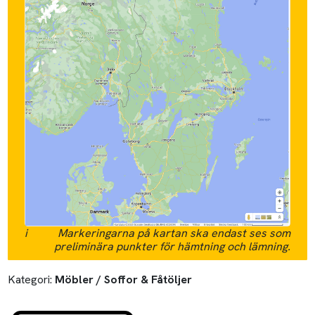
i
Markeringarna på kartan ska endast ses som
preliminära punkter för hämtning och lämning.
Kategori:
Möbler / Soffor & Fåtöljer