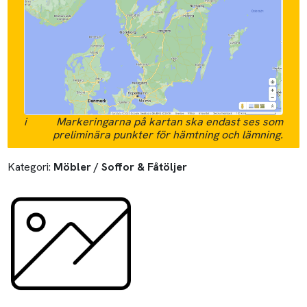
i
Markeringarna på kartan ska endast ses som
preliminära punkter för hämtning och lämning.
Kategori:
Möbler / Soffor & Fåtöljer