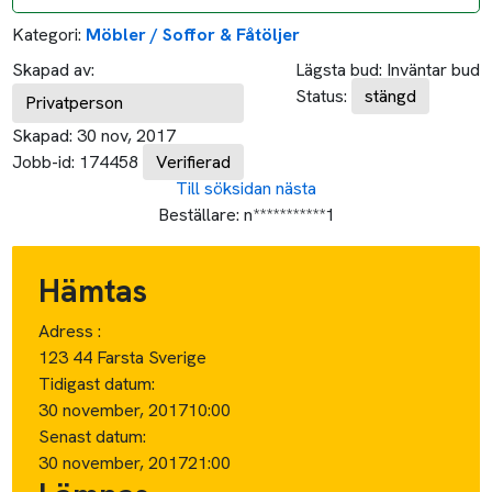
Kategori:
Möbler / Soffor & Fåtöljer
Skapad av:
Lägsta bud:
Inväntar bud
Status:
stängd
Privatperson
Skapad:
30 nov, 2017
Jobb-id:
174458
Verifierad
Till söksidan
nästa
Beställare:
n***********1
Hämtas
Adress :
123 44 Farsta Sverige
Tidigast datum:
30 november, 2017
10:00
Senast datum:
30 november, 2017
21:00