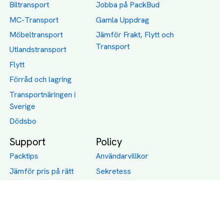
Biltransport
Jobba på PackBud
MC-Transport
Gamla Uppdrag
Möbeltransport
Jämför Frakt, Flytt och
Transport
Utlandstransport
Flytt
Förråd och lagring
Transportnäringen i
Sverige
Dödsbo
Support
Policy
Packtips
Användarvillkor
Jämför pris på rätt
Sekretess
sätt
Om Assist
FAQ
Hållbara Transporter
RUT-avdrag för