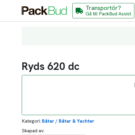
Transportör?
Gå till PackBud Assist
Ryds 620 dc
Kategori:
Båtar / Båtar & Yachter
Skapad av: