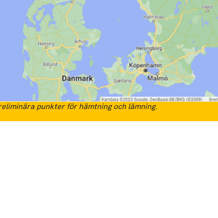
eliminära punkter för hämtning och lämning.