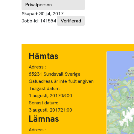
Privatperson
Skapad:
30 jul, 2017
Jobb-id:
141554
Verifierad
Hämtas
Adress :
85231 Sundsvall Sverige
Gatuadress är inte fullt angiven
Tidigast datum:
1 augusti, 2017
08:00
Senast datum:
3 augusti, 2017
21:00
Lämnas
Adress :