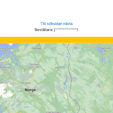
Till söksidan
nästa
Beställare:
j**************1