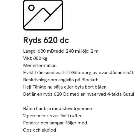
Ryds 620 dc
Längd:
630 m
Bredd:
240 m
Höjd:
2 m
Vikt:
880 kg
Mer information:
Frakt från sundsvall till Göteborg av ovanstående båt
Beskrivning som angivits på Blocket:
Hej! Tänkte nu sälja eller byta bort båten.
Det är en ryds 620 Dc med en nyservad 4-takts Suzu
Båten har bra med stuvutrymmen
2 personer sover fint i ruffen
Fendrar och tampar följer med
Gps och ekolod