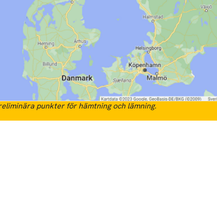
eliminära punkter för hämtning och lämning.