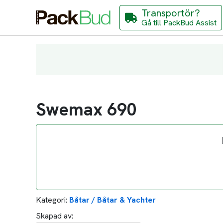
Transportör?
Gå till PackBud Assist
Swemax 690
Kategori:
Båtar / Båtar & Yachter
Skapad av: