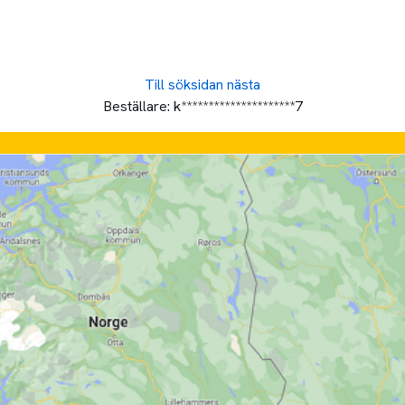
Till söksidan
nästa
Beställare:
k*********************7