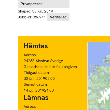
Privatperson
Skapad:
30 jun, 2019
Jobb-id:
386911
Verifierad
Hämtas
Adress :
94235 Älvsbyn Sverige
Gatuadress är inte fullt angiven
Tidigast datum:
30 juni, 2019
08:00
Senast datum:
14 juli, 2019
21:00
Lämnas
Adress :