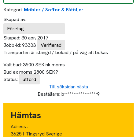
Kategori:
Möbler / Soffor & Fåtöljer
Skapad av:
Företag
Skapad:
30 apr, 2017
Jobb-id:
93333
Verifierad
Transporten är stängd / bokad / på väg att bokas
Valt bud:
3500
SEK
ink moms
Bud ex moms
2800
SEK
?
Status:
utförd
Till söksidan
nästa
Beställare:
b******************9
Hämtas
Adress :
36251 Tingsryd Sverige