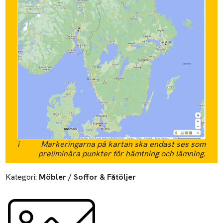
i
Markeringarna på kartan ska endast ses som
preliminära punkter för hämtning och lämning.
Kategori:
Möbler / Soffor & Fåtöljer