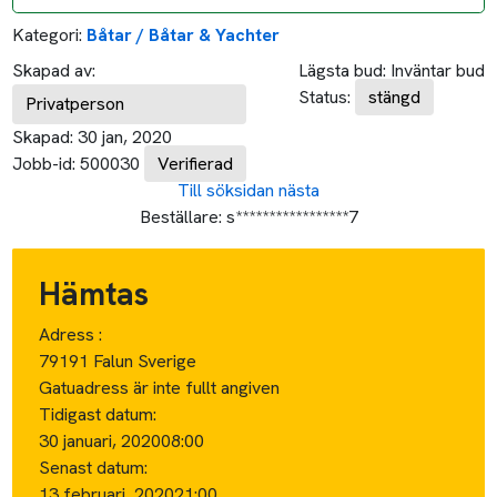
Kategori:
Båtar / Båtar & Yachter
Skapad av:
Lägsta bud:
Inväntar bud
Status:
stängd
Privatperson
Skapad:
30 jan, 2020
Jobb-id:
500030
Verifierad
Till söksidan
nästa
Beställare:
s*****************7
Hämtas
Adress :
79191 Falun Sverige
Gatuadress är inte fullt angiven
Tidigast datum:
30 januari, 2020
08:00
Senast datum:
13 februari, 2020
21:00