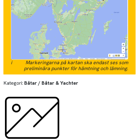
i
Markeringarna på kartan ska endast ses som
preliminära punkter för hämtning och lämning.
Kategori:
Båtar / Båtar & Yachter