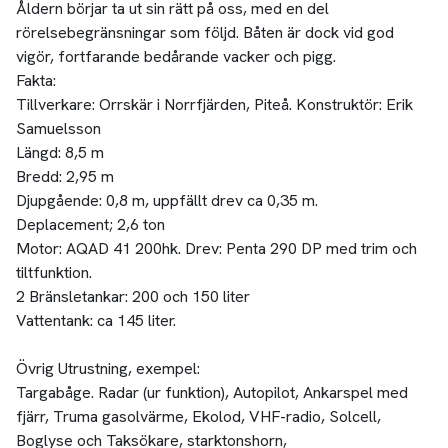
Åldern börjar ta ut sin rätt på oss, med en del
rörelsebegränsningar som följd. Båten är dock vid god
vigör, fortfarande bedårande vacker och pigg.
Fakta:
Tillverkare: Orrskär i Norrfjärden, Piteå. Konstruktör: Erik
Samuelsson
Längd: 8,5 m
Bredd: 2,95 m
Djupgående: 0,8 m, uppfällt drev ca 0,35 m.
Deplacement; 2,6 ton
Motor: AQAD 41 200hk. Drev: Penta 290 DP med trim och
tiltfunktion.
2 Bränsletankar: 200 och 150 liter
Vattentank: ca 145 liter.
Övrig Utrustning, exempel:
Targabåge. Radar (ur funktion), Autopilot, Ankarspel med
fjärr, Truma gasolvärme, Ekolod, VHF-radio, Solcell,
Boglyse och Taksökare, starktonshorn,