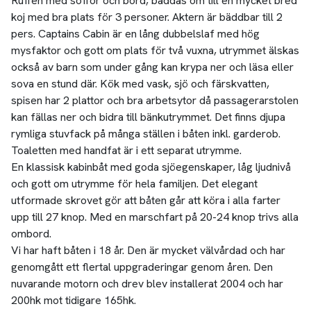
Ruffen med soffor och bord, bäddas om till en mycket bred
koj med bra plats för 3 personer. Aktern är bäddbar till 2
pers. Captains Cabin är en lång dubbelslaf med hög
mysfaktor och gott om plats för två vuxna, utrymmet älskas
också av barn som under gång kan krypa ner och läsa eller
sova en stund där. Kök med vask, sjö och färskvatten,
spisen har 2 plattor och bra arbetsytor då passagerarstolen
kan fällas ner och bidra till bänkutrymmet. Det finns djupa
rymliga stuvfack på många ställen i båten inkl. garderob.
Toaletten med handfat är i ett separat utrymme.
En klassisk kabinbåt med goda sjöegenskaper, låg ljudnivå
och gott om utrymme för hela familjen. Det elegant
utformade skrovet gör att båten går att köra i alla farter
upp till 27 knop. Med en marschfart på 20-24 knop trivs alla
ombord.
Vi har haft båten i 18 år. Den är mycket välvårdad och har
genomgått ett flertal uppgraderingar genom åren. Den
nuvarande motorn och drev blev installerat 2004 och har
200hk mot tidigare 165hk.