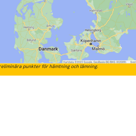
eliminära punkter för hämtning och lämning.