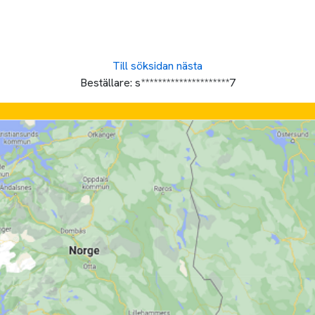
Till söksidan
nästa
Beställare:
s*********************7