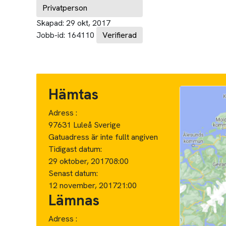
Privatperson
Skapad:
29 okt, 2017
Jobb-id:
164110
Verifierad
Hämtas
Adress :
97631 Luleå Sverige
Gatuadress är inte fullt angiven
Tidigast datum:
29 oktober, 2017
08:00
Senast datum:
12 november, 2017
21:00
Lämnas
Adress :