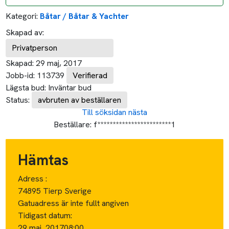
Kategori:
Båtar / Båtar & Yachter
Skapad av:
Privatperson
Skapad:
29 maj, 2017
Jobb-id:
113739
Verifierad
Lägsta bud:
Inväntar bud
Status:
avbruten av beställaren
Till söksidan
nästa
Beställare:
f************************1
Hämtas
Adress :
74895 Tierp Sverige
Gatuadress är inte fullt angiven
Tidigast datum:
29 maj, 2017
08:00