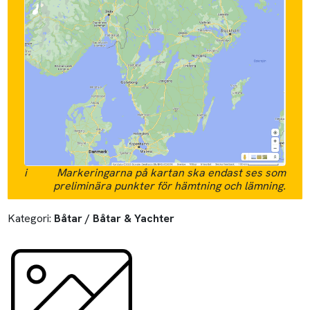
i
Markeringarna på kartan ska endast ses som
preliminära punkter för hämtning och lämning.
Kategori:
Båtar / Båtar & Yachter