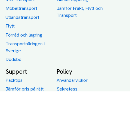
Möbeltransport
Jämför Frakt, Flytt och
Transport
Utlandstransport
Flytt
Förråd och lagring
Transportnäringen i
Sverige
Dödsbo
Support
Policy
Packtips
Användarvillkor
Jämför pris på rätt
Sekretess
sätt
Om Assist
FAQ
Hållbara Transporter
RUT-avdrag för
transporter
Företagsfrakt