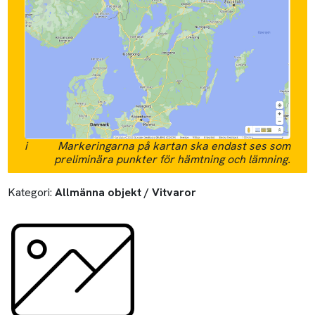
i
Markeringarna på kartan ska endast ses som
preliminära punkter för hämtning och lämning.
Kategori:
Allmänna objekt / Vitvaror