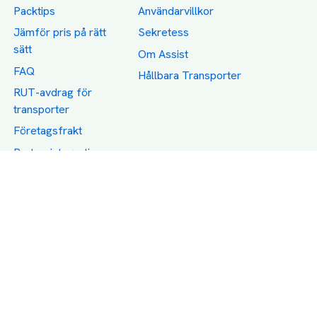
Packtips
Användarvillkor
Jämför pris på rätt
Sekretess
sätt
Om Assist
FAQ
Hållbara Transporter
RUT-avdrag för
transporter
Företagsfrakt
Partnerintegration
Så funkar det
Boka Transport
Category icons created by Freepik - Flaticon