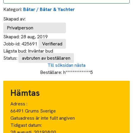
Kategori:
Båtar / Båtar & Yachter
Skapad av:
Privatperson
Skapad:
28 aug, 2019
Jobb-id:
425691
Verifierad
Lägsta bud:
Inväntar bud
Status:
avbruten av beställaren
Till söksidan
nästa
Beställare:
h**************5
Hämtas
Adress :
66491 Grums Sverige
Gatuadress är inte fullt angiven
Tidigast datum:
28 augusti, 2019
08:00