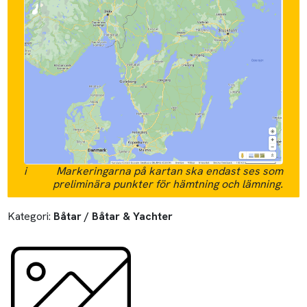
i
Markeringarna på kartan ska endast ses som
preliminära punkter för hämtning och lämning.
Kategori:
Båtar / Båtar & Yachter