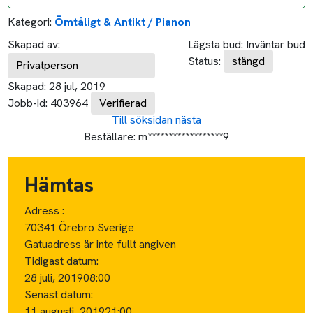
Kategori:
Ömtåligt & Antikt / Pianon
Skapad av:
Lägsta bud:
Inväntar bud
Status:
stängd
Privatperson
Skapad:
28 jul, 2019
Jobb-id:
403964
Verifierad
Till söksidan
nästa
Beställare:
m******************9
Hämtas
Adress :
70341 Örebro Sverige
Gatuadress är inte fullt angiven
Tidigast datum:
28 juli, 2019
08:00
Senast datum:
11 augusti, 2019
21:00