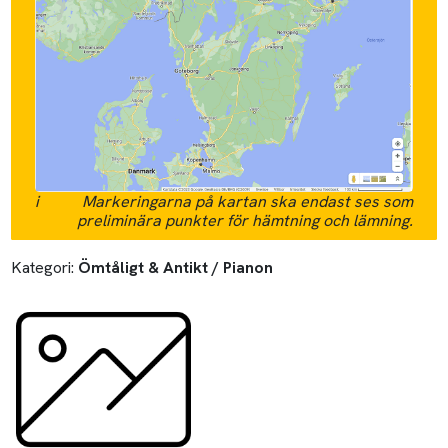
i
Markeringarna på kartan ska endast ses som
preliminära punkter för hämtning och lämning.
Kategori:
Ömtåligt & Antikt / Pianon