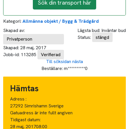
Sök din transport här
Kategori:
Allmänna objekt / Bygg & Trädgård
Skapad av:
Lägsta bud:
Inväntar bud
Status:
stängd
Privatperson
Skapad:
28 maj, 2017
Jobb-id:
113285
Verifierad
Till söksidan
nästa
Beställare:
m**********0
Hämtas
Adress :
27292 Simrishamn Sverige
Gatuadress är inte fullt angiven
Tidigast datum:
28 maj, 2017
08:00