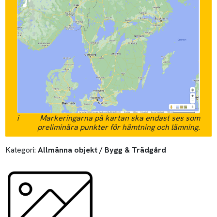
i
Markeringarna på kartan ska endast ses som
preliminära punkter för hämtning och lämning.
Kategori:
Allmänna objekt / Bygg & Trädgård