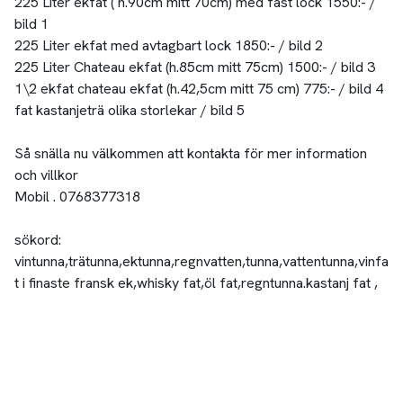
225 Liter ekfat ( h.90cm mitt 70cm) med fast lock 1550:- /
bild 1
225 Liter ekfat med avtagbart lock 1850:- / bild 2
225 Liter Chateau ekfat (h.85cm mitt 75cm) 1500:- / bild 3
1\2 ekfat chateau ekfat (h.42,5cm mitt 75 cm) 775:- / bild 4
fat kastanjeträ olika storlekar / bild 5
Så snälla nu välkommen att kontakta för mer information
och villkor
Mobil . 0768377318
sökord:
vintunna,trätunna,ektunna,regnvatten,tunna,vattentunna,vinfa
t i finaste fransk ek,whisky fat,öl fat,regntunna.kastanj fat ,