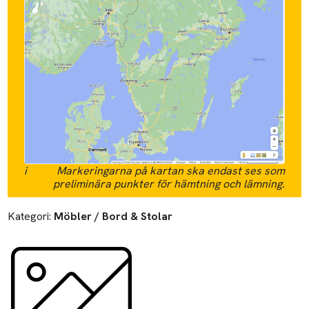
i
Markeringarna på kartan ska endast ses som
preliminära punkter för hämtning och lämning.
Kategori:
Möbler / Bord & Stolar