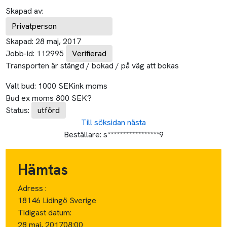
Skapad av:
Privatperson
Skapad:
28 maj, 2017
Jobb-id:
112995
Verifierad
Transporten är stängd / bokad / på väg att bokas
Valt bud:
1000
SEK
ink moms
Bud ex moms
800
SEK
?
Status:
utförd
Till söksidan
nästa
Beställare:
s*****************9
Hämtas
Adress :
18146 Lidingö Sverige
Tidigast datum:
28 maj, 2017
08:00