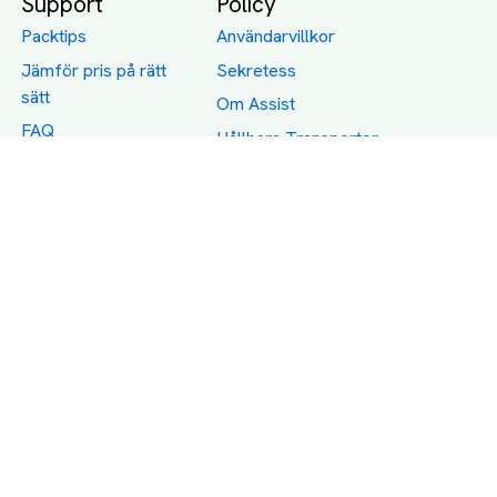
Support
Policy
Packtips
Användarvillkor
Jämför pris på rätt
Sekretess
sätt
Om Assist
FAQ
Hållbara Transporter
RUT-avdrag för
transporter
Företagsfrakt
Partnerintegration
Så funkar det
Boka Transport
Category icons created by Freepik - Flaticon