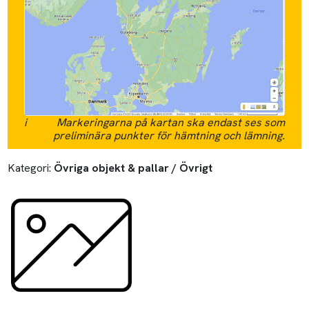
i
Markeringarna på kartan ska endast ses som
preliminära punkter för hämtning och lämning.
Kategori:
Övriga objekt & pallar / Övrigt