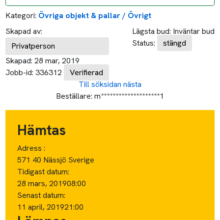
Kategori:
Övriga objekt & pallar / Övrigt
Skapad av:
Lägsta bud:
Inväntar bud
Status:
stängd
Privatperson
Skapad:
28 mar, 2019
Jobb-id:
336312
Verifierad
Till söksidan
nästa
Beställare:
m********************1
Hämtas
Adress :
571 40 Nässjö Sverige
Tidigast datum:
28 mars, 2019
08:00
Senast datum:
11 april, 2019
21:00