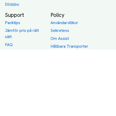
Dödsbo
Support
Policy
Packtips
Användarvillkor
Jämför pris på rätt
Sekretess
sätt
Om Assist
FAQ
Hållbara Transporter
RUT-avdrag för
transporter
Företagsfrakt
Partnerintegration
Så funkar det
Boka Transport