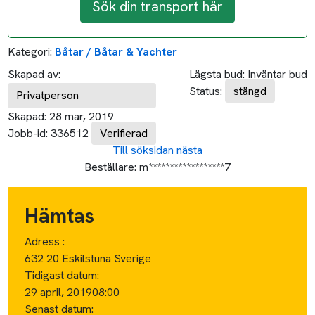
Sök din transport här
Kategori:
Båtar / Båtar & Yachter
Skapad av:
Lägsta bud:
Inväntar bud
Status:
stängd
Privatperson
Skapad:
28 mar, 2019
Jobb-id:
336512
Verifierad
Till söksidan
nästa
Beställare:
m******************7
Hämtas
Adress :
632 20 Eskilstuna Sverige
Tidigast datum:
29 april, 2019
08:00
Senast datum: