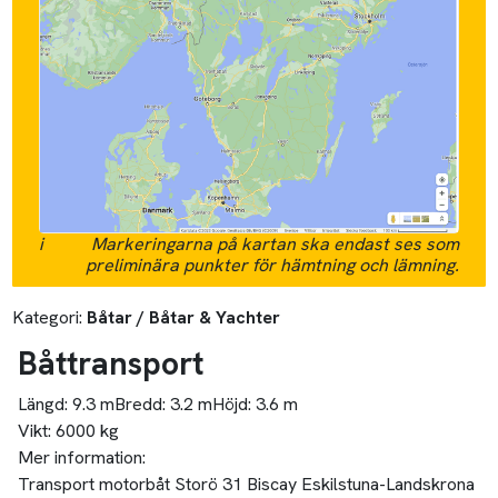
i
Markeringarna på kartan ska endast ses som
preliminära punkter för hämtning och lämning.
Kategori:
Båtar / Båtar & Yachter
Båttransport
Längd:
9.3 m
Bredd:
3.2 m
Höjd:
3.6 m
Vikt:
6000 kg
Mer information:
Transport motorbåt Storö 31 Biscay Eskilstuna-Landskrona