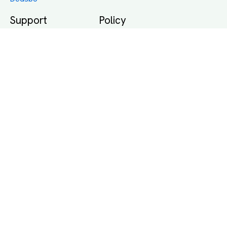
Support
Policy
Packtips
Användarvillkor
Jämför pris på rätt
Sekretess
sätt
Om Assist
FAQ
Hållbara Transporter
RUT-avdrag för
transporter
Företagsfrakt
Partnerintegration
Så funkar det
Boka Transport