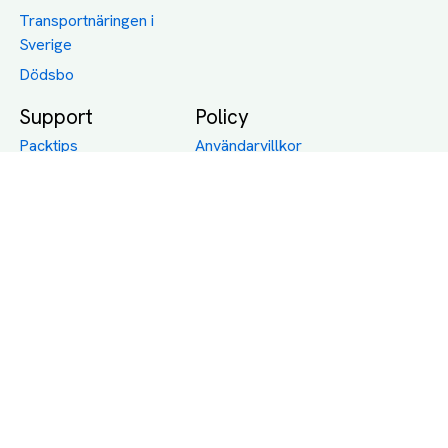
Transportnäringen i
Sverige
Dödsbo
Support
Policy
Packtips
Användarvillkor
Jämför pris på rätt
Sekretess
sätt
Om Assist
FAQ
Hållbara Transporter
RUT-avdrag för
transporter
Företagsfrakt
Partnerintegration
Så funkar det
Boka Transport