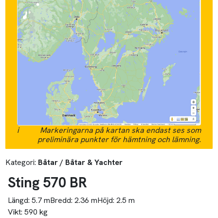
i
Markeringarna på kartan ska endast ses som
preliminära punkter för hämtning och lämning.
Kategori:
Båtar / Båtar & Yachter
Sting 570 BR
Längd:
5.7 m
Bredd:
2.36 m
Höjd:
2.5 m
Vikt:
590 kg