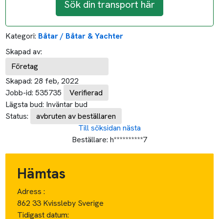
Sök din transport här
Kategori:
Båtar / Båtar & Yachter
Skapad av:
Företag
Skapad:
28 feb, 2022
Jobb-id:
535735
Verifierad
Lägsta bud:
Inväntar bud
Status:
avbruten av beställaren
Till söksidan
nästa
Beställare:
h**********7
Hämtas
Adress :
862 33 Kvissleby Sverige
Tidigast datum: