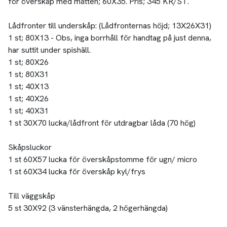
för överskåp med måtten; 60X35. Pris; 345 KR/ST.
Lådfronter till underskåp: (Lådfronternas höjd; 13X26X31)
1 st; 80X13 - Obs, inga borrhåll för handtag på just denna,
har suttit under spishäll.
1 st; 80X26
1 st; 80X31
1 st; 40X13
1 st; 40X26
1 st; 40X31
1 st 30X70 lucka/lådfront för utdragbar låda (70 hög)
Skåpsluckor
1 st 60X57 lucka för överskåpstomme för ugn/ micro
1 st 60X34 lucka för överskåp kyl/frys
Till väggskåp
5 st 30X92 (3 vänsterhängda, 2 högerhängda)