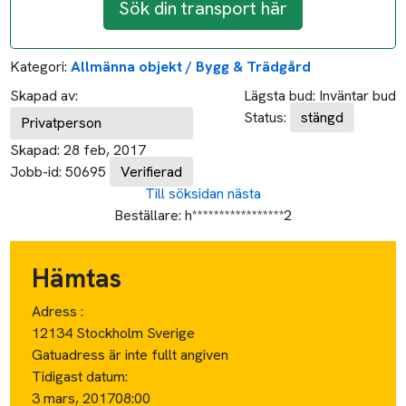
Sök din transport här
Kategori:
Allmänna objekt / Bygg & Trädgård
Skapad av:
Lägsta bud:
Inväntar bud
Status:
stängd
Privatperson
Skapad:
28 feb, 2017
Jobb-id:
50695
Verifierad
Till söksidan
nästa
Beställare:
h*****************2
Hämtas
Adress :
12134 Stockholm Sverige
Gatuadress är inte fullt angiven
Tidigast datum:
3 mars, 2017
08:00