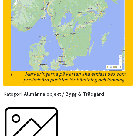
i
Markeringarna på kartan ska endast ses som
preliminära punkter för hämtning och lämning.
Kategori:
Allmänna objekt / Bygg & Trädgård