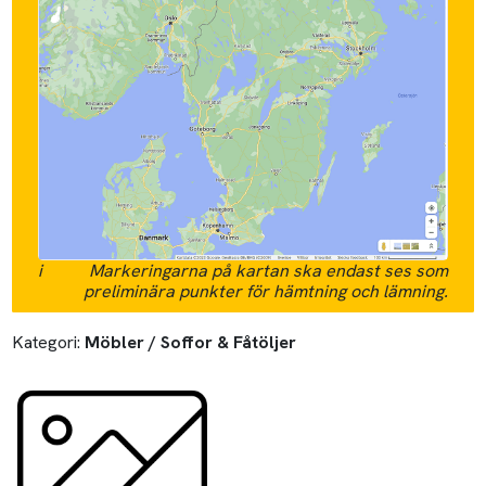
i
Markeringarna på kartan ska endast ses som
preliminära punkter för hämtning och lämning.
Kategori:
Möbler / Soffor & Fåtöljer