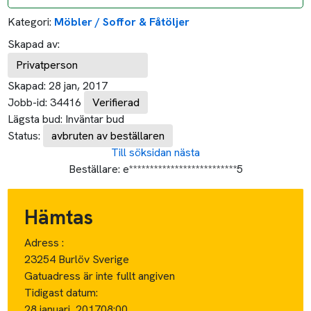
Kategori:
Möbler / Soffor & Fåtöljer
Skapad av:
Privatperson
Skapad:
28 jan, 2017
Jobb-id:
34416
Verifierad
Lägsta bud:
Inväntar bud
Status:
avbruten av beställaren
Till söksidan
nästa
Beställare:
e**************************5
Hämtas
Adress :
23254 Burlöv Sverige
Gatuadress är inte fullt angiven
Tidigast datum:
28 januari, 2017
08:00