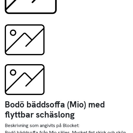
Bodö bäddsoffa (Mio) med
flyttbar schäslong
Beskrivning som angivits på Blocket:
Bodö bäddsoffa från Mio säljes. Mycket fint skick och skön