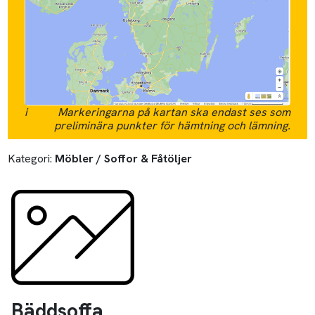
i
Markeringarna på kartan ska endast ses som
preliminära punkter för hämtning och lämning.
Kategori:
Möbler / Soffor & Fåtöljer
Bäddsoffa