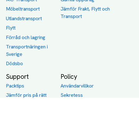
Möbeltransport
Jämför Frakt, Flytt och
Transport
Utlandstransport
Flytt
Förråd och lagring
Transportnäringen i
Sverige
Dödsbo
Support
Policy
Packtips
Användarvillkor
Jämför pris på rätt
Sekretess
sätt
Om Assist
FAQ
Hållbara Transporter
RUT-avdrag för
transporter
Företagsfrakt