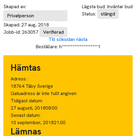
Skapad av:
Lägsta bud:
Inväntar bud
Status:
stängd
Privatperson
Skapad:
27 aug, 2018
Jobb-id:
263057
Verifierad
Till söksidan
nästa
Beställare:
h********************1
Hämtas
Adress :
18764 Täby Sverige
Gatuadress är inte fullt angiven
Tidigast datum:
27 augusti, 2018
08:00
Senast datum:
10 september, 2018
21:00
Lämnas