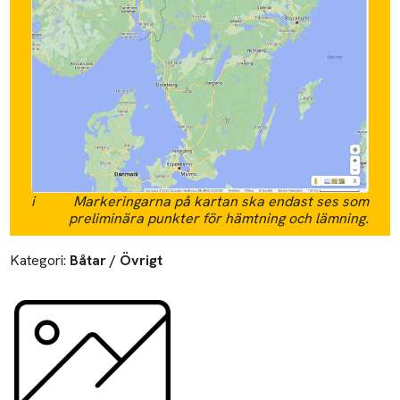
i
Markeringarna på kartan ska endast ses som
preliminära punkter för hämtning och lämning.
Kategori:
Båtar / Övrigt