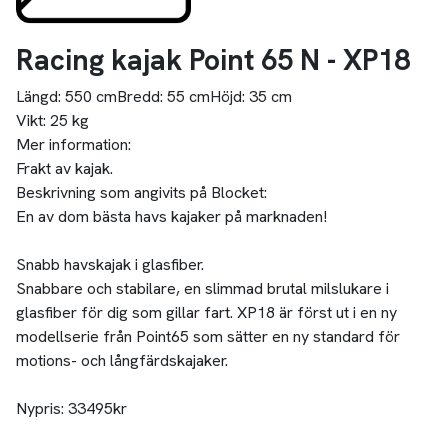
Racing kajak Point 65 N - XP18
Längd:
550 cm
Bredd:
55 cm
Höjd:
35 cm
Vikt:
25 kg
Mer information:
Frakt av kajak.
Beskrivning som angivits på Blocket:
En av dom bästa havs kajaker på marknaden!
Snabb havskajak i glasfiber.
Snabbare och stabilare, en slimmad brutal milslukare i
glasfiber för dig som gillar fart. XP18 är först ut i en ny
modellserie från Point65 som sätter en ny standard för
motions- och långfärdskajaker.
Nypris: 33495kr