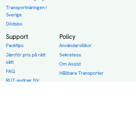
Transportnäringen i
Sverige
Dödsbo
Support
Policy
Packtips
Användarvillkor
Jämför pris på rätt
Sekretess
sätt
Om Assist
FAQ
Hållbara Transporter
RUT-avdrag för
transporter
Företagsfrakt
Partnerintegration
Så funkar det
Boka Transport