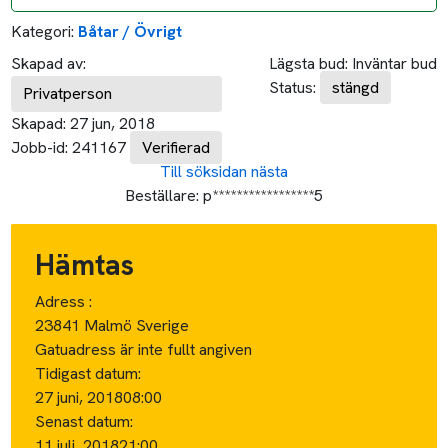
Kategori:
Båtar / Övrigt
Skapad av:
Lägsta bud:
Inväntar bud
Status:
stängd
Privatperson
Skapad:
27 jun, 2018
Jobb-id:
241167
Verifierad
Till söksidan
nästa
Beställare:
p*****************5
Hämtas
Adress :
23841 Malmö Sverige
Gatuadress är inte fullt angiven
Tidigast datum:
27 juni, 2018
08:00
Senast datum:
11 juli, 2018
21:00