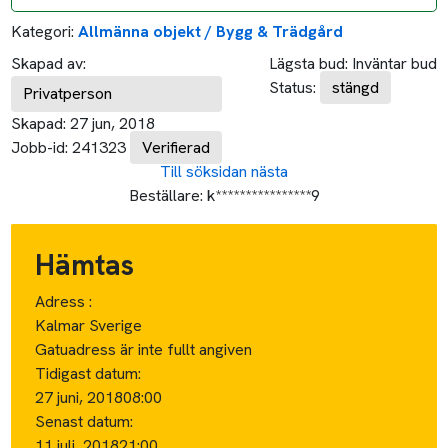
Kategori:
Allmänna objekt / Bygg & Trädgård
Skapad av:
Lägsta bud:
Inväntar bud
Status:
stängd
Privatperson
Skapad:
27 jun, 2018
Jobb-id:
241323
Verifierad
Till söksidan
nästa
Beställare:
k****************9
Hämtas
Adress :
Kalmar Sverige
Gatuadress är inte fullt angiven
Tidigast datum:
27 juni, 2018
08:00
Senast datum:
11 juli, 2018
21:00