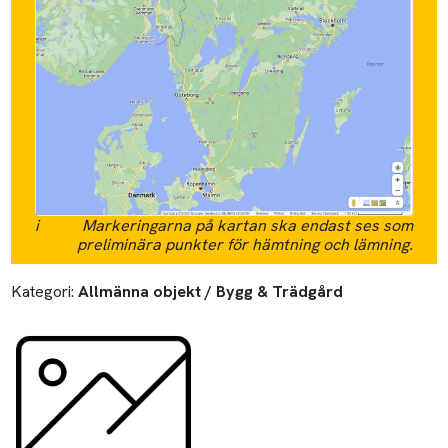
i
Markeringarna på kartan ska endast ses som
preliminära punkter för hämtning och lämning.
Kategori:
Allmänna objekt / Bygg & Trädgård