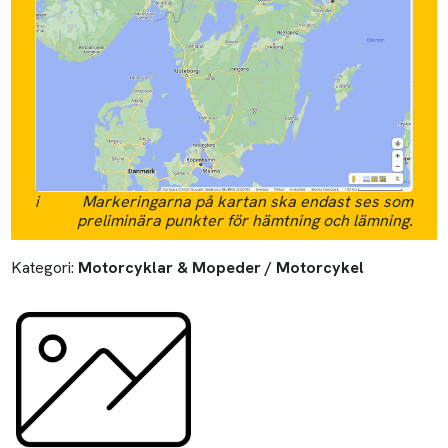
i
Markeringarna på kartan ska endast ses som
preliminära punkter för hämtning och lämning.
Kategori:
Motorcyklar & Mopeder / Motorcykel