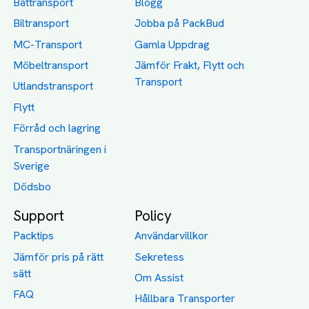
Båttransport
Blogg
Biltransport
Jobba på PackBud
MC-Transport
Gamla Uppdrag
Möbeltransport
Jämför Frakt, Flytt och
Transport
Utlandstransport
Flytt
Förråd och lagring
Transportnäringen i
Sverige
Dödsbo
Support
Policy
Packtips
Användarvillkor
Jämför pris på rätt
Sekretess
sätt
Om Assist
FAQ
Hållbara Transporter