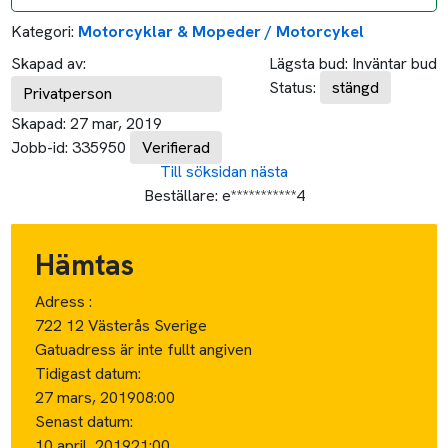
Kategori:
Motorcyklar & Mopeder / Motorcykel
Skapad av:
Lägsta bud:
Inväntar bud
Status:
stängd
Privatperson
Skapad:
27 mar, 2019
Jobb-id:
335950
Verifierad
Till söksidan
nästa
Beställare:
e***********4
Hämtas
Adress :
722 12 Västerås Sverige
Gatuadress är inte fullt angiven
Tidigast datum:
27 mars, 2019
08:00
Senast datum:
10 april, 2019
21:00