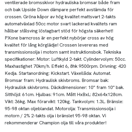
ventilerade bromsskivor hydrauliska bromsar både fram
och bak Upside Down dämpare perfekt avstämda för
crossen. Gröna kåpor av hög kvalitet mattsvart 2-takts
automatväxlad 50cc motor svart lackerad kvalitets ram
hållbar stålsving löstagbart stöd för högsta säkerhet!
PXone barncross är en perfekt nybörjar cross av hög
kvalitet för lång körglädje! Crossen levereras med
transmissionsolja i motorn samt instruktionsbok. Tekniska
specifikationer: Motor: Luftkyld 2-takt. Cylindervolym: 50cc.
Maxhastighet 70km/h. Effekt 6, 8hk 9500rpm. Drivning: 420
Kedja. Startanordning: Kickstart. Växellåda: Automat.
Bromsar fram: Hydraulisk skivbroms. Bromsar bak:
Hydraulisk skivbroms. Däckdimensioner: 10" fram 10" bak.
Sitthöjd: 61cm. Hjulbas: 91cm. Mått HxBxL: 82x64x128cm.
Vikt: 36kg. Max förarvikt: 120kg. Tankvolym: 1.3L. Bränsle:
95-98 oktan oljeblandat. Motorolja: Transmissionsolja i
motorn / 2% 2-takts olja i bränslet 95-98 oktan. Vi
rekommenderar Champion olja till våra produkter!