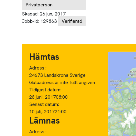
Privatperson
Skapad:
26 jun, 2017
Jobb-id:
129863
Verifierad
Hämtas
Adress :
24673 Landskrona Sverige
Gatuadress är inte fullt angiven
Tidigast datum:
28 juni, 2017
08:00
Senast datum:
10 juli, 2017
21:00
Lämnas
Adress :