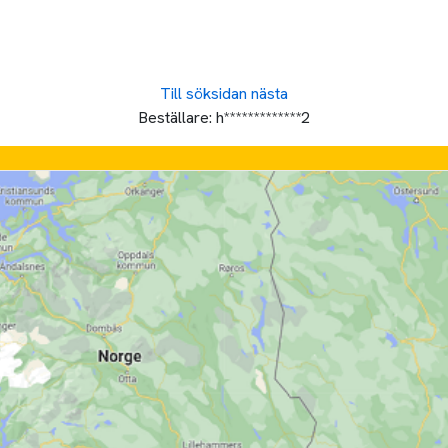
Till söksidan
nästa
Beställare:
h*************2