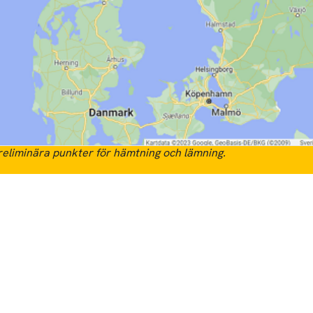
eliminära punkter för hämtning och lämning.