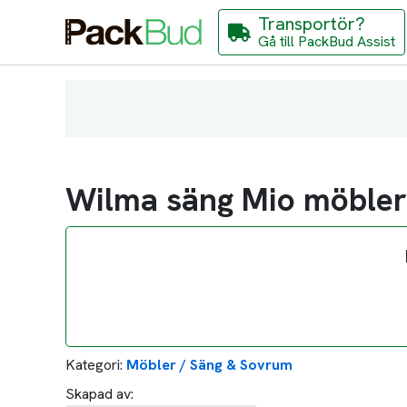
Transportör?
Gå till PackBud Assist
Wilma säng Mio möble
Kategori:
Möbler / Säng & Sovrum
Skapad av: