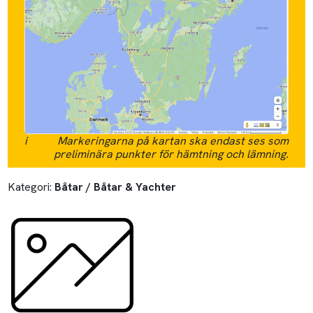
i
Markeringarna på kartan ska endast ses som
preliminära punkter för hämtning och lämning.
Kategori:
Båtar / Båtar & Yachter