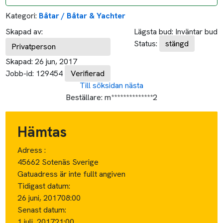
Kategori:
Båtar / Båtar & Yachter
Skapad av:
Lägsta bud:
Inväntar bud
Status:
stängd
Privatperson
Skapad:
26 jun, 2017
Jobb-id:
129454
Verifierad
Till söksidan
nästa
Beställare:
m**************2
Hämtas
Adress :
45662 Sotenäs Sverige
Gatuadress är inte fullt angiven
Tidigast datum:
26 juni, 2017
08:00
Senast datum:
1 juli, 2017
21:00