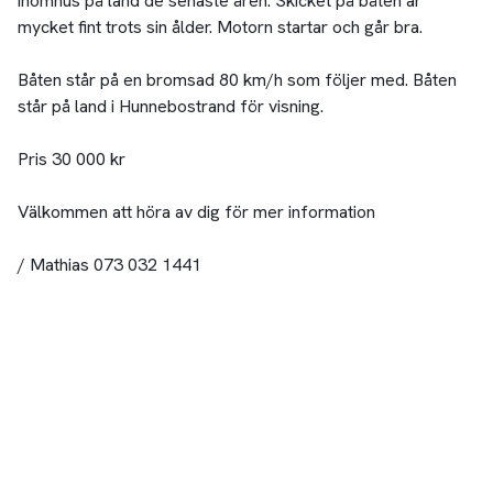
inomhus på land de senaste åren. Skicket på båten är
mycket fint trots sin ålder. Motorn startar och går bra.
Båten står på en bromsad 80 km/h som följer med. Båten
står på land i Hunnebostrand för visning.
Pris 30 000 kr
Välkommen att höra av dig för mer information
/ Mathias 073 032 1441