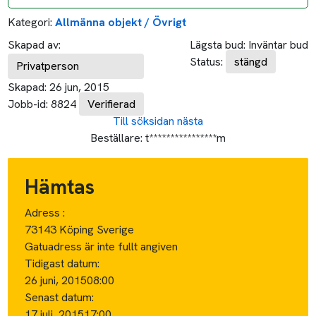
Kategori:
Allmänna objekt / Övrigt
Skapad av:
Lägsta bud:
Inväntar bud
Status:
stängd
Privatperson
Skapad:
26 jun, 2015
Jobb-id:
8824
Verifierad
Till söksidan
nästa
Beställare:
t****************m
Hämtas
Adress :
73143 Köping Sverige
Gatuadress är inte fullt angiven
Tidigast datum:
26 juni, 2015
08:00
Senast datum:
17 juli, 2015
17:00