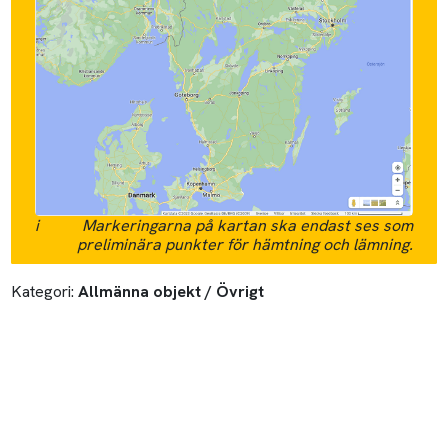
i
Markeringarna på kartan ska endast ses som
preliminära punkter för hämtning och lämning.
Kategori:
Allmänna objekt / Övrigt