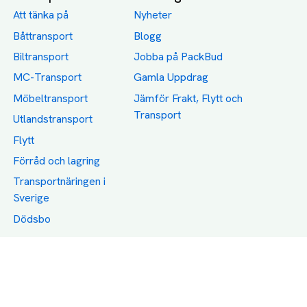
Att tänka på
Nyheter
Båttransport
Blogg
Biltransport
Jobba på PackBud
MC-Transport
Gamla Uppdrag
Möbeltransport
Jämför Frakt, Flytt och
Transport
Utlandstransport
Flytt
Förråd och lagring
Transportnäringen i
Sverige
Dödsbo
Support
Policy
Packtips
Användarvillkor
Jämför pris på rätt
Sekretess
sätt