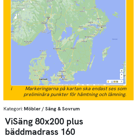
i
Markeringarna på kartan ska endast ses som
preliminära punkter för hämtning och lämning.
Kategori:
Möbler / Säng & Sovrum
ViSäng 80x200 plus
bäddmadrass 160