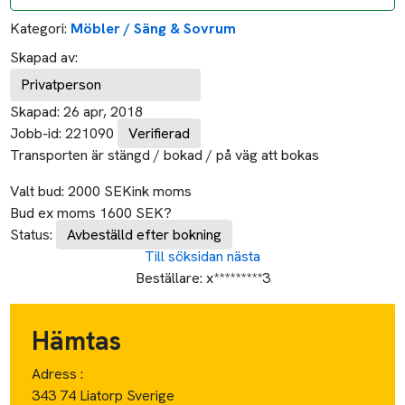
Kategori:
Möbler / Säng & Sovrum
Skapad av:
Privatperson
Skapad:
26 apr, 2018
Jobb-id:
221090
Verifierad
Transporten är stängd / bokad / på väg att bokas
Valt bud:
2000
SEK
ink moms
Bud ex moms
1600
SEK
?
Status:
Avbeställd efter bokning
Till söksidan
nästa
Beställare:
x*********3
Hämtas
Adress :
343 74 Liatorp Sverige