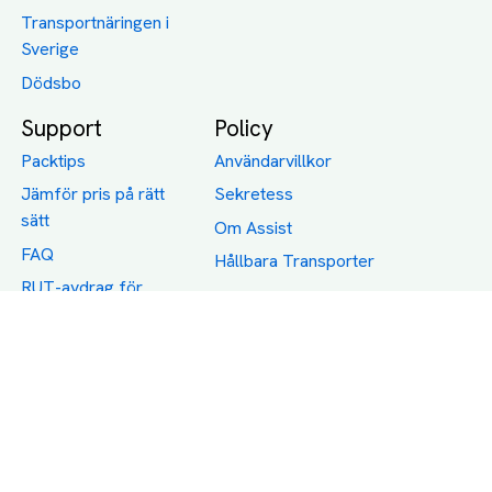
Transportnäringen i
Sverige
Dödsbo
Support
Policy
Packtips
Användarvillkor
Jämför pris på rätt
Sekretess
sätt
Om Assist
FAQ
Hållbara Transporter
RUT-avdrag för
transporter
Företagsfrakt
Partnerintegration
Så funkar det
Boka Transport