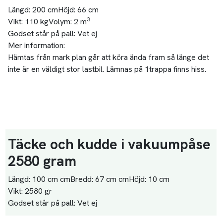
Längd:
200 cm
Höjd:
66 cm
3
Vikt:
110 kg
Volym:
2 m
Godset står på pall:
Vet ej
Mer information:
Hämtas från mark plan går att köra ända fram så länge det
inte är en väldigt stor lastbil. Lämnas på 1trappa finns hiss.
Täcke och kudde i vakuumpåse
2580 gram
Längd:
100 cm cm
Bredd:
67 cm cm
Höjd:
10 cm
Vikt:
2580 gr
Godset står på pall:
Vet ej