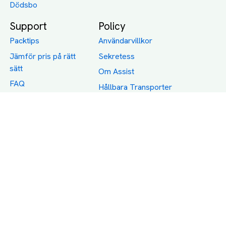
Dödsbo
Support
Policy
Packtips
Användarvillkor
Jämför pris på rätt
Sekretess
sätt
Om Assist
FAQ
Hållbara Transporter
RUT-avdrag för
transporter
Företagsfrakt
Partnerintegration
Så funkar det
Boka Transport