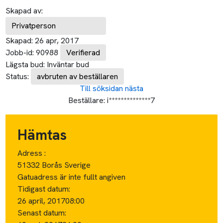
Skapad av:
Privatperson
Skapad:
26 apr, 2017
Jobb-id:
90988
Verifierad
Lägsta bud:
Inväntar bud
Status:
avbruten av beställaren
Till söksidan
nästa
Beställare:
i**************7
Hämtas
Adress :
51332 Borås Sverige
Gatuadress är inte fullt angiven
Tidigast datum:
26 april, 2017
08:00
Senast datum: