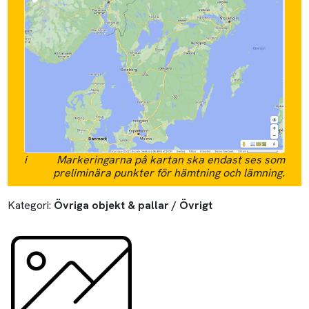
i
Markeringarna på kartan ska endast ses som
preliminära punkter för hämtning och lämning.
Kategori:
Övriga objekt & pallar / Övrigt