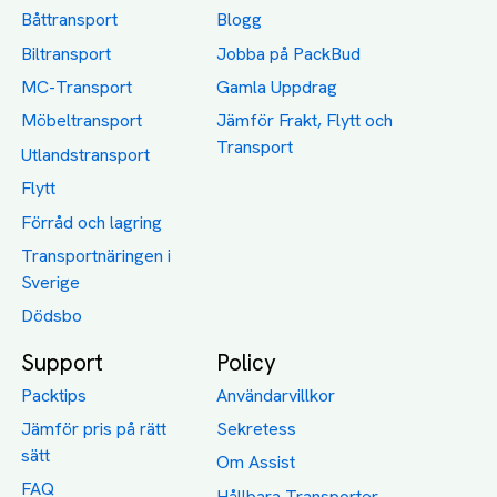
Båttransport
Blogg
Biltransport
Jobba på PackBud
MC-Transport
Gamla Uppdrag
Möbeltransport
Jämför Frakt, Flytt och
Transport
Utlandstransport
Flytt
Förråd och lagring
Transportnäringen i
Sverige
Dödsbo
Support
Policy
Packtips
Användarvillkor
Jämför pris på rätt
Sekretess
sätt
Om Assist
FAQ
Hållbara Transporter