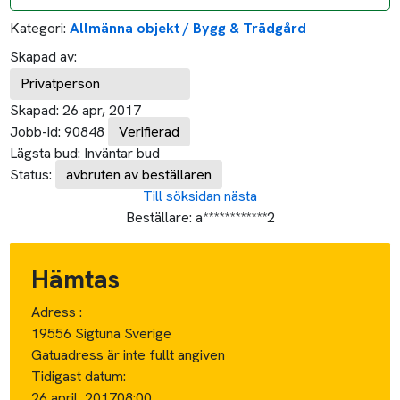
Kategori:
Allmänna objekt / Bygg & Trädgård
Skapad av:
Privatperson
Skapad:
26 apr, 2017
Jobb-id:
90848
Verifierad
Lägsta bud:
Inväntar bud
Status:
avbruten av beställaren
Till söksidan
nästa
Beställare:
a************2
Hämtas
Adress :
19556 Sigtuna Sverige
Gatuadress är inte fullt angiven
Tidigast datum:
26 april, 2017
08:00