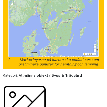
i
Markeringarna på kartan ska endast ses som
preliminära punkter för hämtning och lämning.
Kategori:
Allmänna objekt / Bygg & Trädgård