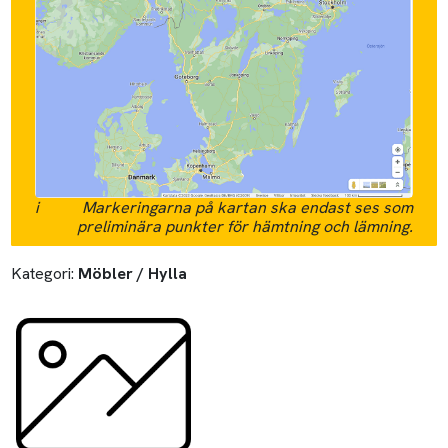
i
Markeringarna på kartan ska endast ses som
preliminära punkter för hämtning och lämning.
Kategori:
Möbler / Hylla