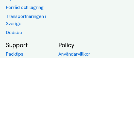
Förråd och lagring
Transportnäringen i
Sverige
Dödsbo
Support
Policy
Packtips
Användarvillkor
Jämför pris på rätt
Sekretess
sätt
Om Assist
FAQ
Hållbara Transporter
RUT-avdrag för
transporter
Företagsfrakt
Partnerintegration
Så funkar det
Boka Transport