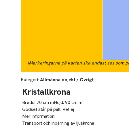
i
Markeringarna på kartan ska endast ses som pr
Kategori:
Allmänna objekt / Övrigt
Kristallkrona
Bredd:
70 cm m
Höjd:
90 cm m
Godset står på pall:
Vet ej
Mer information:
Transport och inbärning av ljuskrona