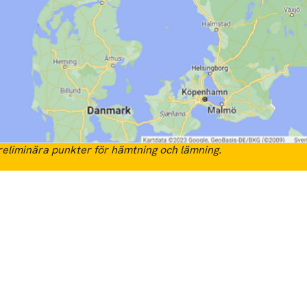
eliminära punkter för hämtning och lämning.