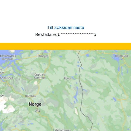
Till söksidan
nästa
Beställare:
b*******************5