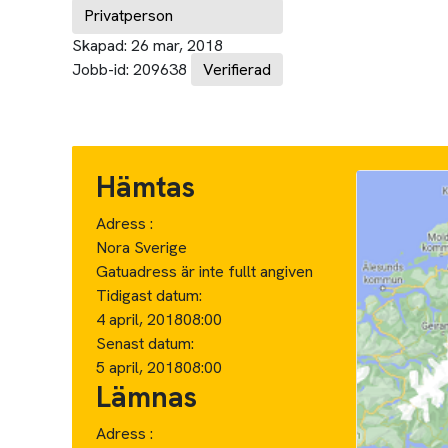
Privatperson
Skapad:
26 mar, 2018
Jobb-id:
209638
Verifierad
Hämtas
Adress :
Nora Sverige
Gatuadress är inte fullt angiven
Tidigast datum:
4 april, 2018
08:00
Senast datum:
5 april, 2018
08:00
Lämnas
Adress :