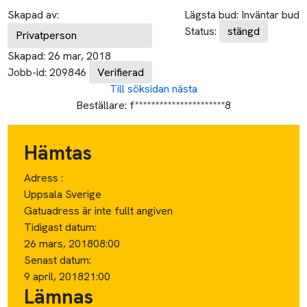
Skapad av:
Lägsta bud:
Inväntar bud
Status:
stängd
Privatperson
Skapad:
26 mar, 2018
Jobb-id:
209846
Verifierad
Till söksidan
nästa
Beställare:
f**********************8
Hämtas
Adress :
Uppsala Sverige
Gatuadress är inte fullt angiven
Tidigast datum:
26 mars, 2018
08:00
Senast datum:
9 april, 2018
21:00
Lämnas