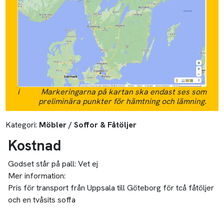
i
Markeringarna på kartan ska endast ses som
preliminära punkter för hämtning och lämning.
Kategori:
Möbler / Soffor & Fåtöljer
Kostnad
Godset står på pall:
Vet ej
Mer information:
Pris för transport från Uppsala till Göteborg för tcå fåtöljer
och en tvåsits soffa