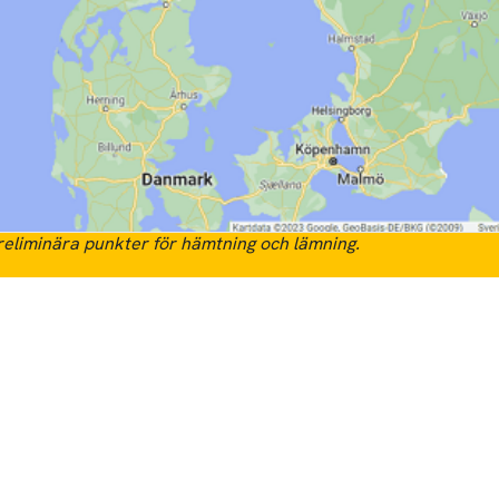
eliminära punkter för hämtning och lämning.