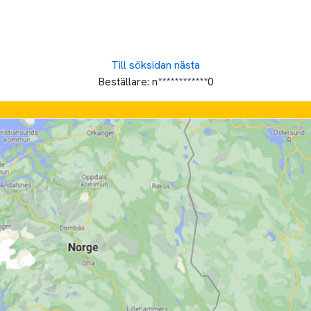
Till söksidan
nästa
Beställare:
n************0