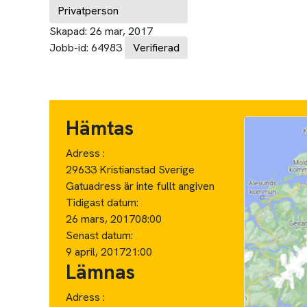
Privatperson
Skapad:
26 mar, 2017
Jobb-id:
64983
Verifierad
Hämtas
Adress :
29633 Kristianstad Sverige
Gatuadress är inte fullt angiven
Tidigast datum:
26 mars, 2017
08:00
Senast datum:
9 april, 2017
21:00
Lämnas
Adress :