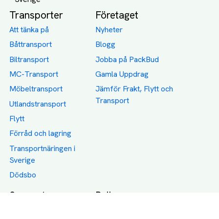
Transporter
Företaget
Att tänka på
Nyheter
Båttransport
Blogg
Biltransport
Jobba på PackBud
MC-Transport
Gamla Uppdrag
Möbeltransport
Jämför Frakt, Flytt och
Transport
Utlandstransport
Flytt
Förråd och lagring
Transportnäringen i
Sverige
Dödsbo
Support
Policy
Packtips
Användarvillkor