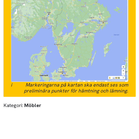
i
Markeringarna på kartan ska endast ses som
preliminära punkter för hämtning och lämning.
Kategori:
Möbler