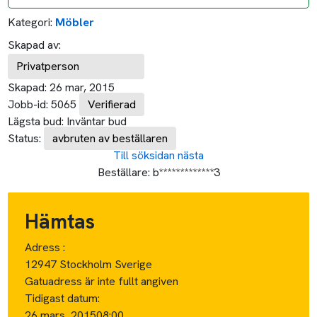
Kategori:
Möbler
Skapad av:
Privatperson
Skapad:
26 mar, 2015
Jobb-id:
5065
Verifierad
Lägsta bud:
Inväntar bud
Status:
avbruten av beställaren
Till söksidan
nästa
Beställare:
b*************3
Hämtas
Adress :
12947 Stockholm Sverige
Gatuadress är inte fullt angiven
Tidigast datum:
26 mars, 2015
08:00