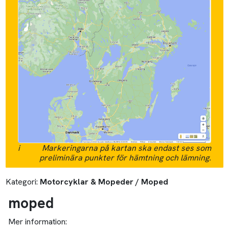
i
Markeringarna på kartan ska endast ses som
preliminära punkter för hämtning och lämning.
Kategori:
Motorcyklar & Mopeder / Moped
moped
Mer information: