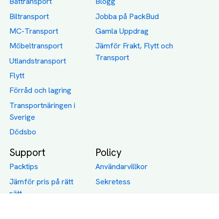
Båttransport
Blogg
Biltransport
Jobba på PackBud
MC-Transport
Gamla Uppdrag
Möbeltransport
Jämför Frakt, Flytt och
Transport
Utlandstransport
Flytt
Förråd och lagring
Transportnäringen i
Sverige
Dödsbo
Support
Policy
Packtips
Användarvillkor
Jämför pris på rätt
Sekretess
sätt
Om Assist
FAQ
Hållbara Transporter