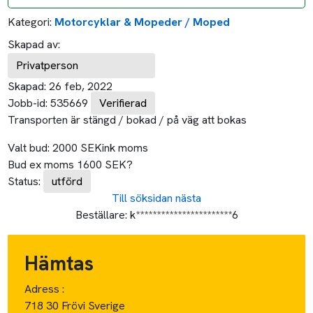
Kategori:
Motorcyklar & Mopeder / Moped
Skapad av:
Privatperson
Skapad:
26 feb, 2022
Jobb-id:
535669
Verifierad
Transporten är stängd / bokad / på väg att bokas
Valt bud:
2000
SEK
ink moms
Bud ex moms
1600
SEK
?
Status:
utförd
Till söksidan
nästa
Beställare:
k***********************6
Hämtas
Adress :
718 30 Frövi Sverige