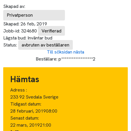
Skapad av:
Privatperson
Skapad:
26 feb, 2019
Jobb-id:
324680
Verifierad
Lägsta bud:
Inväntar bud
Status:
avbruten av beställaren
Till söksidan
nästa
Beställare:
p******************2
Hämtas
Adress :
233 92 Svedala Sverige
Tidigast datum:
28 februari, 2019
08:00
Senast datum:
22 mars, 2019
21:00