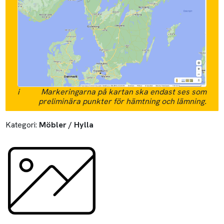
i
Markeringarna på kartan ska endast ses som
preliminära punkter för hämtning och lämning.
Kategori:
Möbler / Hylla