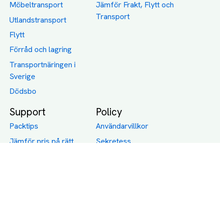
Möbeltransport
Jämför Frakt, Flytt och
Transport
Utlandstransport
Flytt
Förråd och lagring
Transportnäringen i
Sverige
Dödsbo
Support
Policy
Packtips
Användarvillkor
Jämför pris på rätt
Sekretess
sätt
Om Assist
FAQ
Hållbara Transporter
RUT-avdrag för
transporter
Företagsfrakt