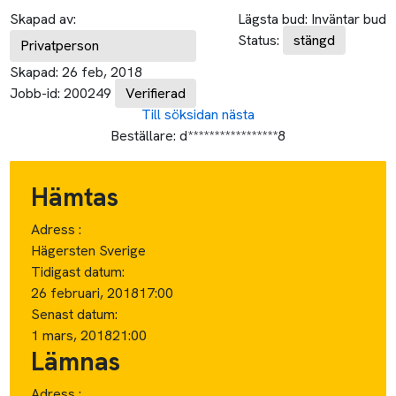
Skapad av:
Lägsta bud:
Inväntar bud
Status:
stängd
Privatperson
Skapad:
26 feb, 2018
Jobb-id:
200249
Verifierad
Till söksidan
nästa
Beställare:
d*****************8
Hämtas
Adress :
Hägersten Sverige
Tidigast datum:
26 februari, 2018
17:00
Senast datum:
1 mars, 2018
21:00
Lämnas
Adress :