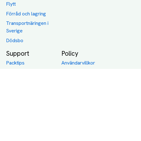
Flytt
Förråd och lagring
Transportnäringen i
Sverige
Dödsbo
Support
Policy
Packtips
Användarvillkor
Jämför pris på rätt
Sekretess
sätt
Om Assist
FAQ
Hållbara Transporter
RUT-avdrag för
transporter
Företagsfrakt
Partnerintegration
Så funkar det